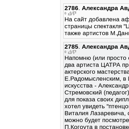
2786
.
Александра Ав
0
На сайт добавлена аф
страницы спектакля "
также артистов М.Дан
2785
.
Александра Ав
0
Напомню (или просто с
два артиста ЦАТРА п
актерского мастерств
Е.Радомысленским, в 
искусства - Александр
Стремовский (педагог
для показа своих дипл
хотел увидеть "птенц
Виталия Лазаревича, 
можно будет посмотре
П.Когоута в постановк