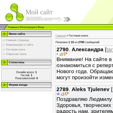
Мой сайт
Главная
|
Регистрация
|
Вход
Меню сайта
Главная
»
Гостевая книга
Главная страница
Показано
1
-
15
из
2790
сообщений
Информация о сайте
2790
.
Александра
[
ta
Гостевая книга
0
Обратная связь
Внимание! На сайте в
Статистика
ознакомиться с репер
Нового года. Обращаю
Онлайн всего:
1
Гостей:
1
могут произойти изме
Пользователей:
0
Форма входа
2789
.
Aleks Tjulenev
[
+1
Поздравляю Людмилу 
Здоровья, творческих
радость нам, зрителям